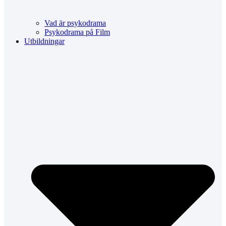
Vad är psykodrama
Psykodrama på Film
Utbildningar