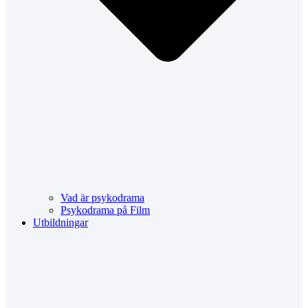
Vad är psykodrama
Psykodrama på Film
Utbildningar