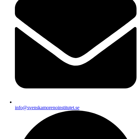
info@svenskamorenoinstitutet.se