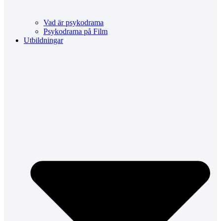
Vad är psykodrama
Psykodrama på Film
Utbildningar