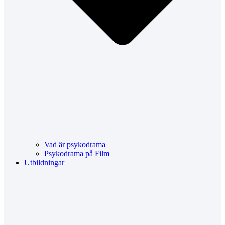
Vad är psykodrama
Psykodrama på Film
Utbildningar