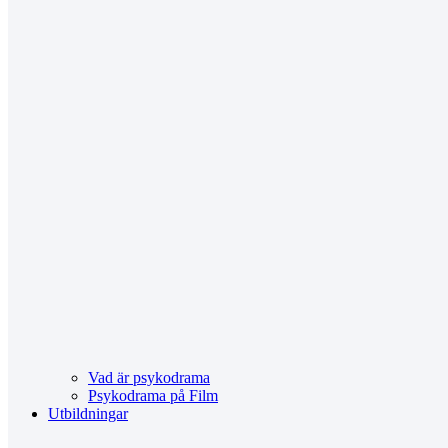
Vad är psykodrama
Psykodrama på Film
Utbildningar