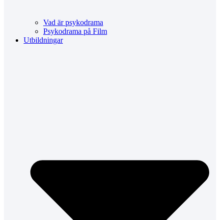
Vad är psykodrama
Psykodrama på Film
Utbildningar