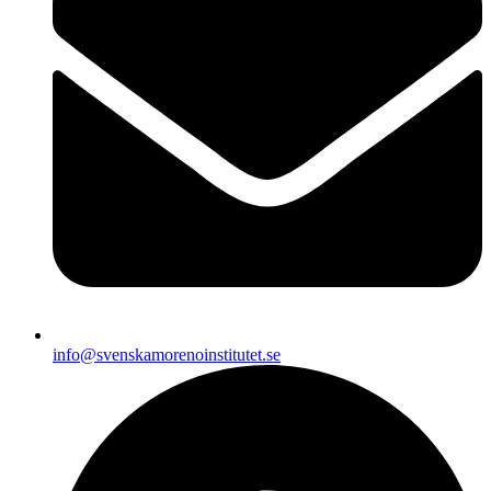
info@svenskamorenoinstitutet.se