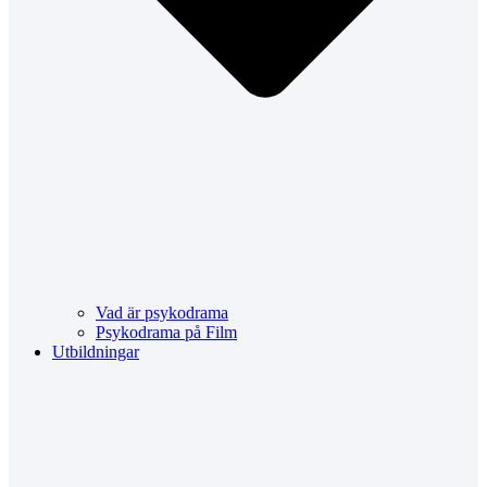
Vad är psykodrama
Psykodrama på Film
Utbildningar